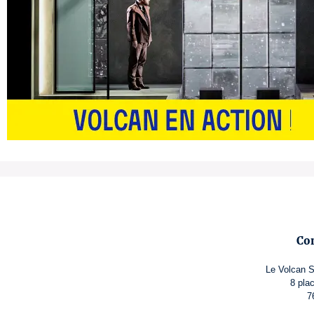
Co
Le Volcan S
8 pla
7