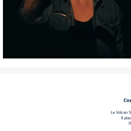
Co
Le Volcan S
8 pla
7