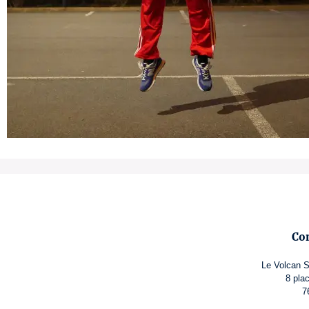
Co
Le Volcan S
8 pla
7